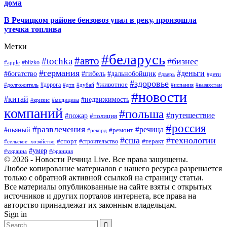
дома
В Речицком районе бензовоз упал в реку, произошла
утечка топлива
Метки
#беларусь
#авто
#tochka
#бизнес
#blizko
#apple
#германия
#деньги
#богатство
#гибель
#дальнобойщик
#дверь
#дети
#здоровье
#животное
#дорога
#долгожитель
#дтп
#дубай
#испания
#казахстан
#новости
#китай
#недвижимость
#медицина
#кризис
компаний
#польша
#путешествие
#пожар
#полиция
#россия
#развлечения
#речица
#пьяный
#ремонт
#рекорд
#сша
#технологии
#спорт
#теракт
#строительство
#сельское_хозяйство
#умер
#украина
#франция
© 2026 - Новости Речица Live. Все права защищены.
Любое копирование материалов с нашего ресурса разрешается
только с обратной активной ссылкой на страницу статьи.
Все материалы опубликованные на сайте взяты с открытых
источников и других порталов интернета, все права на
авторство принадлежат их законным владельцам.
Sign in