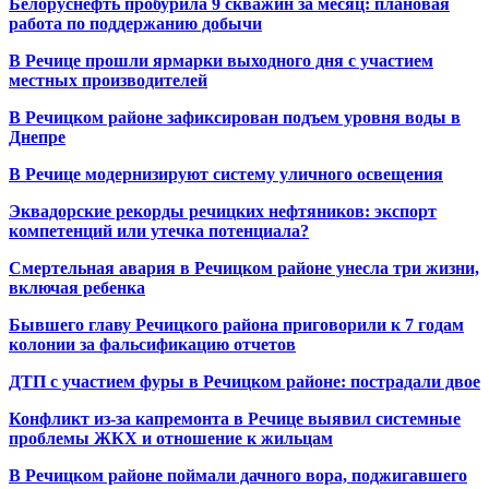
Белоруснефть пробурила 9 скважин за месяц: плановая
работа по поддержанию добычи
В Речице прошли ярмарки выходного дня с участием
местных производителей
В Речицком районе зафиксирован подъем уровня воды в
Днепре
В Речице модернизируют систему уличного освещения
Эквадорские рекорды речицких нефтяников: экспорт
компетенций или утечка потенциала?
Смертельная авария в Речицком районе унесла три жизни,
включая ребенка
Бывшего главу Речицкого района приговорили к 7 годам
колонии за фальсификацию отчетов
ДТП с участием фуры в Речицком районе: пострадали двое
Конфликт из-за капремонта в Речице выявил системные
проблемы ЖКХ и отношение к жильцам
В Речицком районе поймали дачного вора, поджигавшего