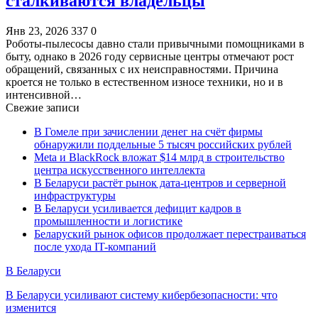
сталкиваются владельцы
Янв 23, 2026
337
0
Роботы-пылесосы давно стали привычными помощниками в
быту, однако в 2026 году сервисные центры отмечают рост
обращений, связанных с их неисправностями. Причина
кроется не только в естественном износе техники, но и в
интенсивной…
Свежие записи
В Гомеле при зачислении денег на счёт фирмы
обнаружили поддельные 5 тысяч российских рублей
Meta и BlackRock вложат $14 млрд в строительство
центра искусственного интеллекта
В Беларуси растёт рынок дата-центров и серверной
инфраструктуры
В Беларуси усиливается дефицит кадров в
промышленности и логистике
Беларуский рынок офисов продолжает перестраиваться
после ухода IT-компаний
В Беларуси
В Беларуси усиливают систему кибербезопасности: что
изменится