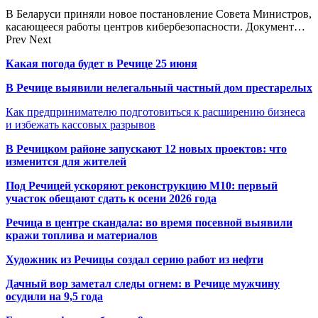
В Беларуси приняли новое постановление Совета Министров,
касающееся работы центров кибербезопасности. Документ…
Prev
Next
Какая погода будет в Речице 25 июня
В Речице выявили нелегальный частный дом престарелых
Как предпринимателю подготовиться к расширению бизнеса
и избежать кассовых разрывов
В Речицком районе запускают 12 новых проектов: что
изменится для жителей
Под Речицей ускоряют реконструкцию М10: первый
участок обещают сдать к осени 2026 года
Речица в центре скандала: во время посевной выявили
кражи топлива и материалов
Художник из Речицы создал серию работ из нефти
Дачный вор заметал следы огнем: в Речице мужчину
осудили на 9,5 года